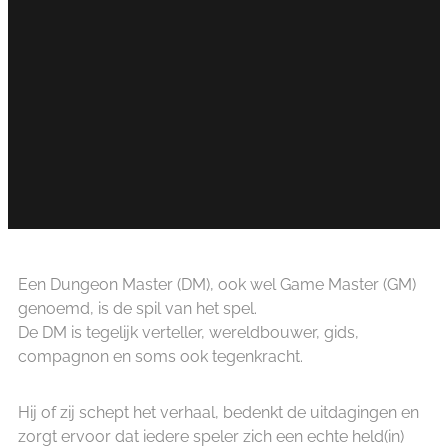
Een Dungeon Master (DM), ook wel Game Master (GM)
genoemd, is de spil van het spel.
De DM is tegelijk verteller, wereldbouwer, gids,
compagnon en soms ook tegenkracht.
Hij of zij schept het verhaal, bedenkt de uitdagingen en
zorgt ervoor dat iedere speler zich een echte held(in)